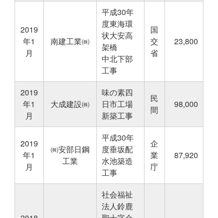
平成30年
度東海環
2019
国
状大安高
年1
南建工業㈱
交
23,800
架橋
月
省
中北下部
工事
2019
味の素四
民
年1
大成建設㈱
日市工場
98,000
間
月
新築工事
平成30年
2019
企
㈱安部日鋼
度垂坂配
年1
業
87,920
工業
水池築造
月
庁
工事
社会福祉
法人鈴鹿
2018
聖十字会