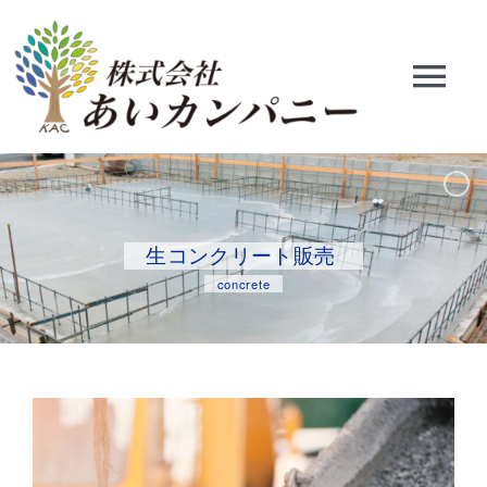
Skip
to
content
Tog
Nav
HOME
会社概要
生コンクリート販売
concrete
資材部門
工事部門
開発部門