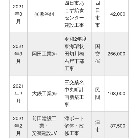
四日市あ
四
2021
こず給食
日
年3
㈱熊谷組
42,000
センター
市
月
建設工事
市
令和2年度
2021
東海環状
国
年3
岡田工業㈱
田切川橋
交
266,000
月
右岸下部
省
工事
三交桑名
2021
中央町計
民
年2
大鉄工業㈱
108,000
画新築工
間
月
事
2021
前田建設工
津ボート
津
年2
業・
解体・改
37,500
市
月
安濃建設JV
修工事