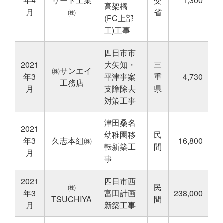
年4
リート工業
交
1,300
高架橋
月
㈱
省
(PC上部
工)工事
四日市市
2021
大矢知・
三
㈱サンエイ
年3
平津事案
重
4,730
工務店
月
支障除去
県
対策工事
津田桑名
2021
幼稚園移
民
年3
久志本組㈱
16,800
転新築工
間
月
事
2021
四日市西
㈱
民
年3
富田計画
238,000
TSUCHIYA
間
月
新築工事