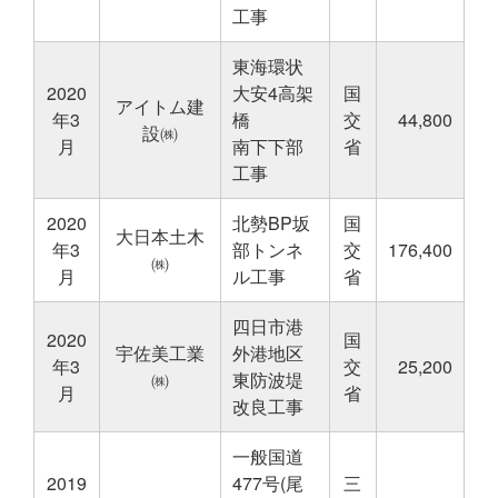
工事
東海環状
2020
大安4高架
国
アイトム建
年3
橋
交
44,800
設㈱
月
南下下部
省
工事
2020
北勢BP坂
国
大日本土木
年3
部トンネ
交
176,400
㈱
月
ル工事
省
四日市港
2020
国
宇佐美工業
外港地区
年3
交
25,200
㈱
東防波堤
月
省
改良工事
一般国道
2019
477号(尾
三