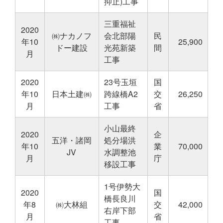
抑止)工事
三重福祉
2020
㈱ナカノフ
会北部陽
民
年10
25,900
ドー建設
光苑新築
間
月
工事
2020
23号玉垣
国
年10
日本土建㈱
跨線橋A2
交
26,250
月
工事
省
小山最終
2020
企
五洋・諸岡
処分場洪
年10
業
70,000
JV
水調整池
月
庁
移設工事
1号伊勢大
2020
国
橋長良川
年8
㈱大林組
交
42,000
右岸下部
月
省
工事