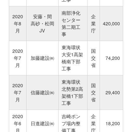
南部浄化
2020
安藤・間
企
センター
年8
高砂・松岡
業
420,000
第二期工
月
JV
庁
事
東海環状
2020
国
大安1高架
年7
加藤建設㈱
交
74,200
橋南下部
月
省
工事
東海環状
2020
国
北勢第2高
年7
信藤建設㈱
交
29,400
架橋1下部
月
省
工事
2020
吉崎ポン
企
年6
日進建設㈱
プ場内整
業
18,200
月
備工事
庁