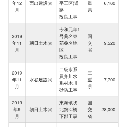
年12
西出建設㈱
平工区)道
重
6,160
月
路
県
改良工事
令和元年1
2019
号桑名東
国
年11
朝日土木㈱
部桑名地
交
9,520
月
区
省
改良工事
二級水系
2019
三
員弁川水
年11
水谷建設㈱
重
7,700
系材木川
月
県
砂防工事
2019
東海環状
国
年9
朝日土木㈱
北勢IC橋
交
28,000
月
下部工事
省