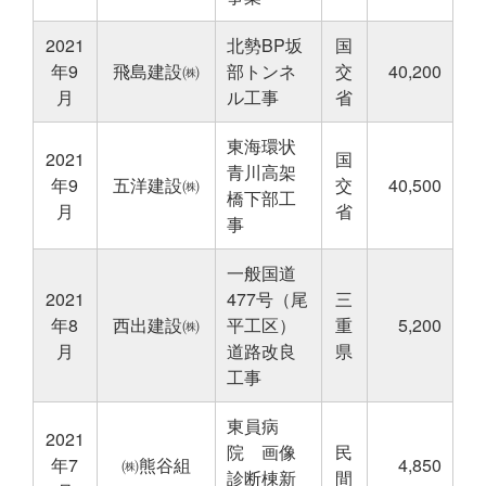
2021
北勢BP坂
国
年9
飛島建設㈱
部トンネ
交
40,200
月
ル工事
省
東海環状
2021
国
青川高架
年9
五洋建設㈱
交
40,500
橋下部工
月
省
事
一般国道
2021
477号（尾
三
年8
西出建設㈱
平工区）
重
5,200
月
道路改良
県
工事
東員病
2021
院 画像
民
年7
㈱熊谷組
4,850
診断棟新
間