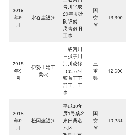
青川平成
2018
国
29年度砂
年9
水谷建設㈱
交
13,300
防設備
月
省
災害復旧
工事
二級河川
三孤子川
2018
河川改修
三
伊勢土建工
年9
（五ヵ村
重
12,600
業㈱
月
頭首工下
県
部工）工
事
平成30年
2018
度1号桑名
国
年9
松岡建設㈱
東部桑名
交
10,234
月
地区
省
改良工事