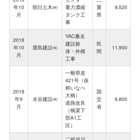
年10
朝日土木㈱
重力濃縮
重
9,520
月
タンク工
県
事
YAC桑名
2018
建設躯
民
年10
鹿島建設㈱
11,900
体・外構
間
月
工事
一般県道
421号（仮
称いなべ
2018
国
大橋）
年9
水谷建設㈱
交
9,800
道路改良
月
省
（橋梁下
部A1工
区）
二級河川