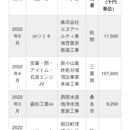
（千円
者
単位）
株式会社
2022
エヌアー
民
年5
㈱ツミキ
ルティ東
11,500
間
月
海営業所
新築工事
安藤・間・
新小山最
2022
三
アイトム・
終処分場
年4
重
107,600
石原エンジ
増設事業
月
県
JV
本体工事
2022
西部水源
桑
年3
森松工業㈱
地浄水池
名
9,200
月
更新工事
市
朝日町埋
2022