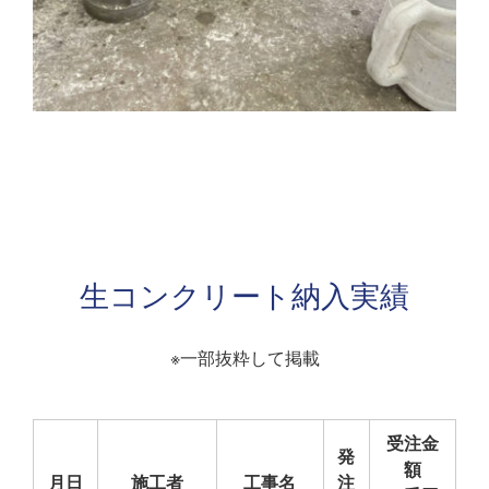
生コンクリート納入実績
※一部抜粋して掲載
受注金
発
額
月日
施工者
工事名
注