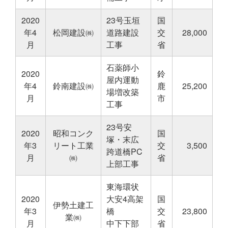
2020
23号玉垣
国
年4
松岡建設㈱
道路建設
交
28,000
月
工事
省
石薬師小
2020
鈴
屋内運動
年4
鈴南建設㈱
鹿
25,200
場増改築
月
市
工事
23号安
2020
昭和コンク
国
塚・末広
年3
リート工業
交
3,500
跨道橋PC
月
㈱
省
上部工事
東海環状
2020
大安4高架
国
伊勢土建工
年3
橋
交
23,800
業㈱
月
中下下部
省