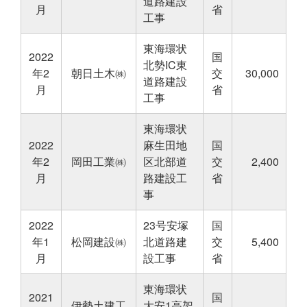
道路建設
月
省
工事
東海環状
2022
国
北勢IC東
年2
朝日土木㈱
交
30,000
道路建設
月
省
工事
東海環状
2022
麻生田地
国
年2
岡田工業㈱
区北部道
交
2,400
月
路建設工
省
事
2022
23号安塚
国
年1
松岡建設㈱
北道路建
交
5,400
月
設工事
省
東海環状
2021
国
伊勢土建工
大安1高架