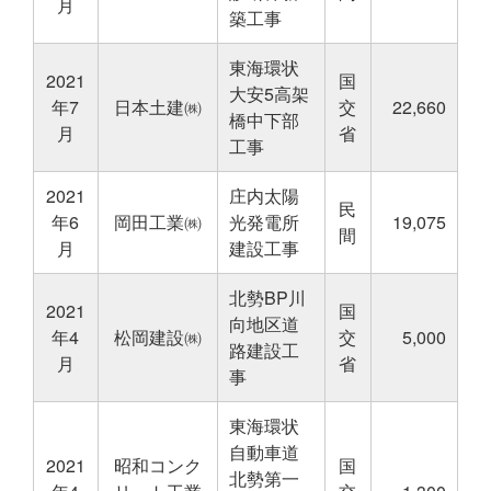
月
築工事
東海環状
2021
国
大安5高架
年7
日本土建㈱
交
22,660
橋中下部
月
省
工事
2021
庄内太陽
民
年6
岡田工業㈱
光発電所
19,075
間
月
建設工事
北勢BP川
2021
国
向地区道
年4
松岡建設㈱
交
5,000
路建設工
月
省
事
東海環状
自動車道
2021
昭和コンク
国
北勢第一