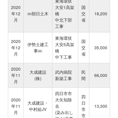
東海環状
2020
大安1高架
国
年12
㈱朝日土木
橋
交
18,200
月
中北下部
省
工事
東海環状
2020
国
伊勢土建工
大安5高架
年12
交
35,000
事㈱
橋
月
省
中下工事
2020
大成建設
武内病院
民
年11
66,000
(株)
新築工事
間
月
四日市市
四
2020
大矢知除
大成建設・
日
年11
去
13,300
中村組JV
市
月
(染み出し
市