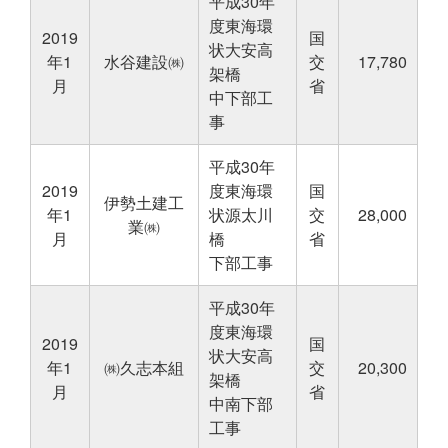
平成30年
度東海環
2019
国
状大安高
年1
水谷建設㈱
交
17,780
架橋
月
省
中下部工
事
平成30年
2019
度東海環
国
伊勢土建工
年1
状源太川
交
28,000
業㈱
月
橋
省
下部工事
平成30年
度東海環
2019
国
状大安高
年1
㈱久志本組
交
20,300
架橋
月
省
中南下部
工事