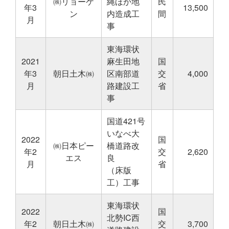
㈱リョーケ
縄ほか地
民
年3
13,500
ン
内造成工
間
月
事
東海環状
2021
麻生田地
国
年3
朝日土木㈱
区南部道
交
4,000
月
路建設工
省
事
国道421号
いなべ大
2022
国
㈱日本ピー
橋道路改
年2
交
2,620
エス
良
月
省
（床版
工）工事
東海環状
2022
国
北勢IC西
年2
朝日土木㈱
交
3,700