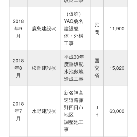
（仮称）
2018
YAC桑名
民
年9
鹿島建設㈱
建設躯
11,900
間
月
体・外構
工事
平成30年
2018
国
度垂坂配
年8
松岡建設㈱
交
15,820
水池敷地
月
省
造成工事
新名神高
速道路菰
2018
野四日市
Ｊ
年7
水野建設㈱
63,000
地区
Ｈ
月
調整池工
事