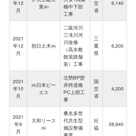
年12
交
6,140
業㈱
橋中下部
月
省
工事
二級河川
三滝川河
2021
三
川改修
年12
朝日土木㈱
重
6,200
（高水敷
月
県
散策路舗
装）工事
北勢BP曽
2021
国
㈱日本ピー
井跨道橋
年10
交
4,200
エス
PC上部工
月
省
事
桑名多世
2021
大和リース
代共生型
社
年9
38,840
㈱
施設整備
協
月
事業