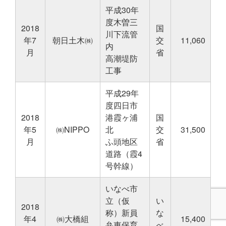
平成30年
度木曽三
2018
国
川下流管
年7
朝日土木㈱
交
11,060
内
月
省
高潮堤防
工事
平成29年
度四日市
2018
港霞ヶ浦
国
年5
㈱NIPPO
北
交
31,500
月
ふ頭地区
省
道路（霞4
号幹線）
いなべ市
立（仮
い
2018
称）新員
な
年4
㈱大橋組
15,400
弁東保育
べ