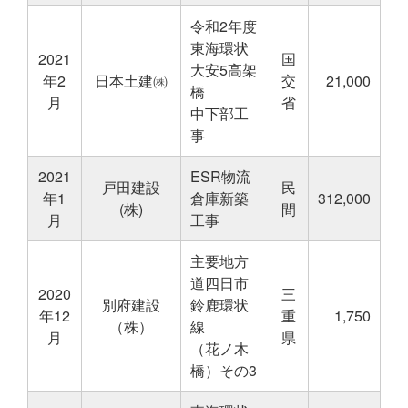
令和2年度
東海環状
2021
国
大安5高架
年2
日本土建㈱
交
21,000
橋
月
省
中下部工
事
2021
ESR物流
戸田建設
民
年1
倉庫新築
312,000
(株)
間
月
工事
主要地方
道四日市
2020
三
別府建設
鈴鹿環状
年12
重
1,750
（株）
線
月
県
（花ノ木
橋）その3