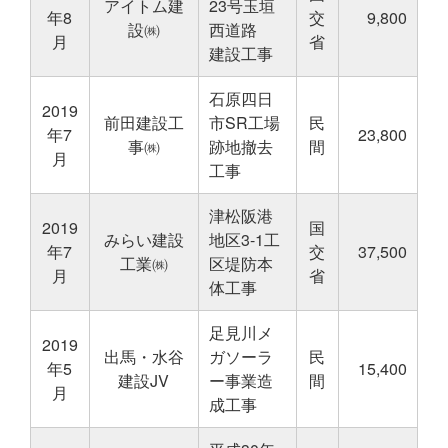
アイトム建
23号玉垣
年8
交
9,800
設㈱
西道路
月
省
建設工事
石原四日
2019
前田建設工
市SR工場
民
年7
23,800
事㈱
跡地撤去
間
月
工事
津松阪港
2019
国
みらい建設
地区3-1工
年7
交
37,500
工業㈱
区堤防本
月
省
体工事
足見川メ
2019
出馬・水谷
ガソーラ
民
年5
15,400
建設JV
ー事業造
間
月
成工事