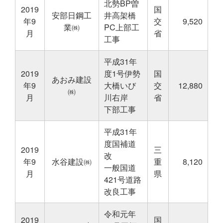
北勢BP曽
2019
国
安部日鋼工
井高架橋
年9
交
9,520
業㈱
PC上部工
月
省
工事
平成31年
2019
度1号伊勢
国
あおみ建設
年9
大橋いび
交
12,880
㈱
月
川右岸
省
下部工事
平成31年
度国補道
2019
三
改
年9
水谷建設㈱
重
8,120
一般国道
月
県
421号道路
改良工事
令和元年
2019
国