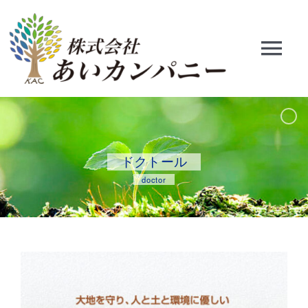
Skip
to
content
Tog
Nav
HOME
会社概要
ドクトール
doctor
資材部門
工事部門
開発部門